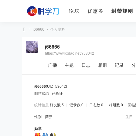
论坛
优惠券
封禁规则
›
j66666
›
个人资料
科
j66666
学
https://www.kxdao.net/?53042
刀
广播
主题
日志
相册
记录
分
j66666
(UID: 53042)
邮箱状态
已验证
统计信息
好友数 5
|
记录数 0
|
日志数 0
|
相册数 0
|
回帖数
性别
保密
生日
勋章