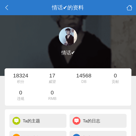
情话✔的资料
情话✔
18324
17
14568
0
积分
威望
DB
贡献
0
0
违规
RMB
Ta的主题
Ta的日志