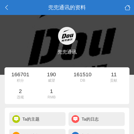
兜兜通讯的资料
兜兜通讯
166701
190
161510
11
积分
威望
DB
贡献
2
1
违规
RMB
Ta的主题
Ta的日志