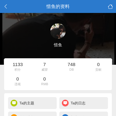
惜鱼的资料
惜鱼
1133
7
748
0
积分
威望
DB
贡献
0
0
违规
RMB
Ta的主题
Ta的日志