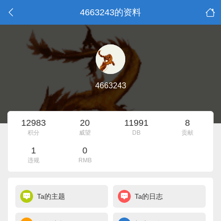
4663243的资料
4663243
12983
20
11991
8
积分
威望
DB
贡献
1
0
违规
RMB
Ta的主题
Ta的日志