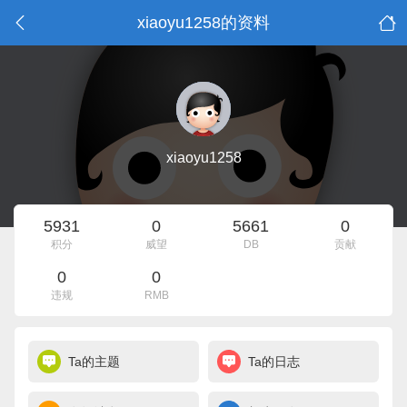
xiaoyu1258的资料
xiaoyu1258
5931
0
5661
0
积分
威望
DB
贡献
0
0
违规
RMB
Ta的主题
Ta的日志