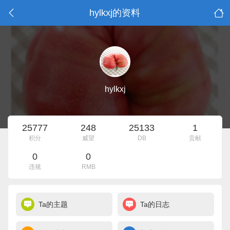
hylkxj的资料
hylkxj
25777
248
25133
1
积分
威望
DB
贡献
0
0
违规
RMB
Ta的主题
Ta的日志