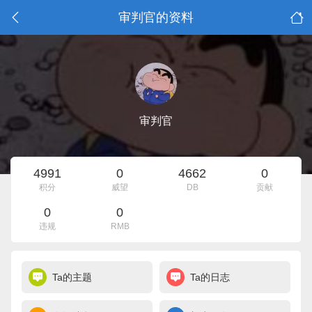
审判官的资料
审判官
4991
0
4662
0
积分
威望
DB
贡献
0
0
违规
RMB
Ta的主题
Ta的日志