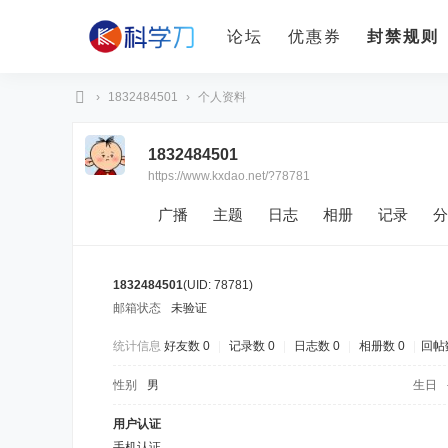
论坛
优惠券
封禁规则
›
1832484501
›
个人资料
科
1832484501
学
https://www.kxdao.net/?78781
刀
广播
主题
日志
相册
记录
分
1832484501
(UID: 78781)
邮箱状态
未验证
统计信息
好友数 0
|
记录数 0
|
日志数 0
|
相册数 0
|
回帖数
性别
男
生日
用户认证
手机认证