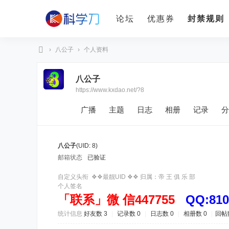
论坛
优惠券
封禁规则
›
八公子
›
个人资料
科
八公子
学
https://www.kxdao.net/?8
刀
广播
主题
日志
相册
记录
分
八公子
(UID: 8)
邮箱状态
已验证
自定义头衔
❖❖最靓UID ❖❖ 归属：帝 王 俱 乐 部
个人签名
「联系」微 信447755
QQ:810
统计信息
好友数 3
|
记录数 0
|
日志数 0
|
相册数 0
|
回帖