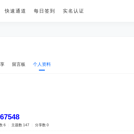
快速通道
每日签到
实名认证
享
留言板
个人资料
67548
数 6
|
主题数 147
|
分享数 0