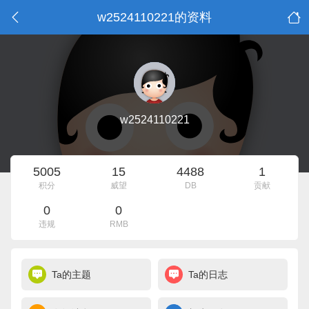
w2524110221的资料
w2524110221
5005
15
4488
1
积分
威望
DB
贡献
0
0
违规
RMB
Ta的主题
Ta的日志