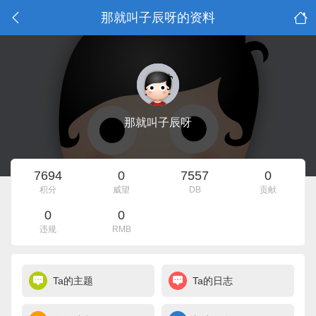
那就叫子辰呀的资料
那就叫子辰呀
7694
0
7557
0
积分
威望
DB
贡献
0
0
违规
RMB
Ta的主题
Ta的日志