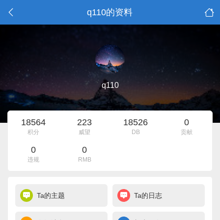
q110的资料
q110
18564
223
18526
0
积分
威望
DB
贡献
0
0
违规
RMB
Ta的主题
Ta的日志