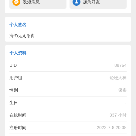
发短消息
加为好友
个人签名
海の见える街
个人资料
UID
88754
用户组
论坛大神
性别
保密
生日
-
在线时间
337 小时
注册时间
2022-7-8 20:38