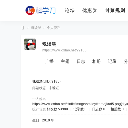
论坛
优惠券
封禁规则
›
魂淡淡
›
个人资料
科
魂淡淡
学
https://www.kxdao.net/?9185
刀
广播
主题
日志
相册
记录
分
魂淡淡
(UID: 9185)
邮箱状态
未验证
个人签名
https://www.kxdao.net/static/image/smiley/ttemoji/ad5.png
[diy
统计信息
好友数 53980
|
记录数 0
|
日志数 0
|
相册数 0
|
生日
2019 年