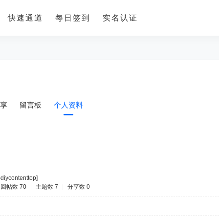
快速通道
每日签到
实名认证
享
留言板
个人资料
=diycontenttop]
回帖数 70
|
主题数 7
|
分享数 0