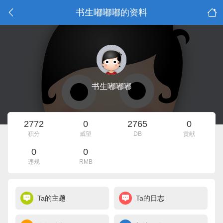
书生嘟嘟嘟的资料
书生嘟嘟嘟
2772
0
2765
0
积分
威望
DB
贡献
0
0
违规
RMB
Ta的主题
Ta的日志