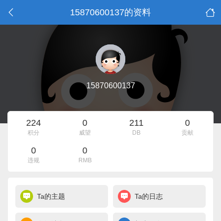
15870600137的资料
15870600137
224
0
211
0
积分
威望
DB
贡献
0
0
违规
RMB
Ta的主题
Ta的日志