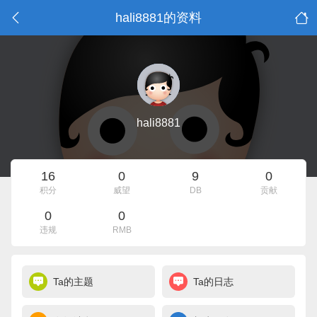
hali8881的资料
hali8881
16
0
9
0
积分
威望
DB
贡献
0
0
违规
RMB
Ta的主题
Ta的日志