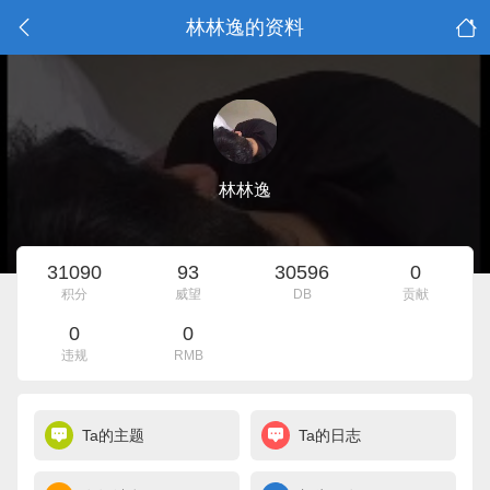
林林逸的资料
林林逸
31090
93
30596
0
积分
威望
DB
贡献
0
0
违规
RMB
Ta的主题
Ta的日志