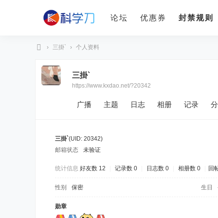
论坛
优惠券
封禁规则
›
三掛`
›
个人资料
科
三掛`
学
https://www.kxdao.net/?20342
刀
广播
主题
日志
相册
记录
分
三掛`
(UID: 20342)
邮箱状态
未验证
统计信息
好友数 12
|
记录数 0
|
日志数 0
|
相册数 0
|
回帖
性别
保密
生日
勋章