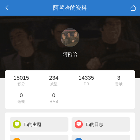
阿哲哈的资料
阿哲哈
15015
234
14335
3
积分
威望
DB
贡献
0
0
违规
RMB
Ta的主题
Ta的日志