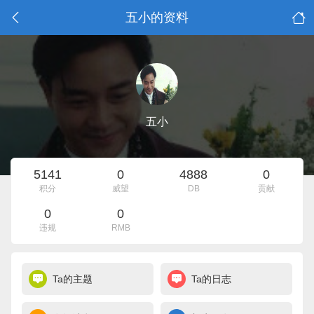
五小的资料
五小
5141
0
4888
0
积分
威望
DB
贡献
0
0
违规
RMB
Ta的主题
Ta的日志