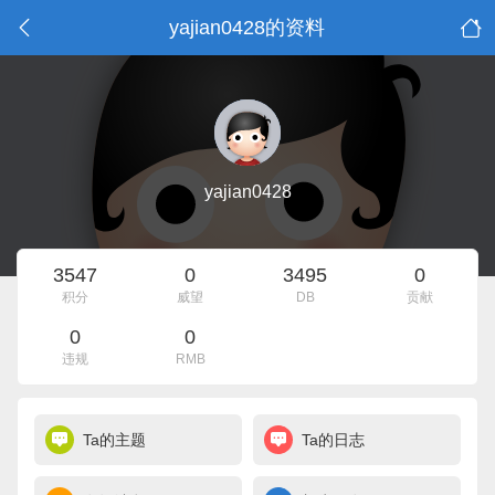
yajian0428的资料
yajian0428
3547
0
3495
0
积分
威望
DB
贡献
0
0
违规
RMB
Ta的主题
Ta的日志