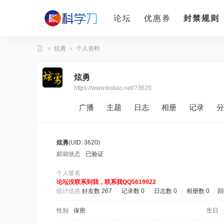
论坛
优惠券
封禁规则
›
炫勇
›
个人资料
科
炫勇
学
https://www.kxdao.net/?3620
刀
广播
主题
日志
相册
记录
分
炫勇
(UID: 3620)
邮箱状态
已验证
个人签名
论坛没联系到我，联系我QQ5619922
统计信息
好友数 267
|
记录数 0
|
日志数 0
|
相册数 0
|
回
性别
保密
生日