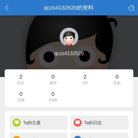
qczs4132520的资料
qczs4132520
2
0
2
0
积分
威望
DB
贡献
0
0
违规
RMB
Ta的主题
Ta的日志