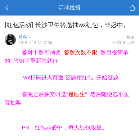
活动线报
[红包活动]
长沙卫生答题抽wx红包，非必中。
希爷丶
楼主
2018-4-13 14:47:30
3318
3
答对十题可抽奖
答题次数不限
题目很简单
的 答错了重新答就行
wx扫码进入页面 答题领红包 开始答题
答完之后抽奖时选“
是医生
” 然后随便选个医
院抽奖
PS：红包非必中，每天红包限量。