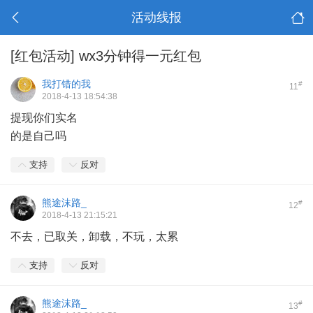
活动线报
[红包活动]
wx3分钟得一元红包
我打错的我
#
11
2018-4-13 18:54:38
提现你们实名
的是自己吗
支持
反对
熊途沫路_
#
12
2018-4-13 21:15:21
不去，已取关，卸载，不玩，太累
支持
反对
熊途沫路_
#
13