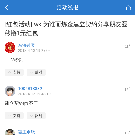
活动线报
[红包活动]
wx 为谁而炼金建立契约分享朋友圈
秒撸1元红包
东海过客
#
11
2018-4-13 19:27:02
1.12秒到
支持
反对
1004813832
#
12
2018-4-13 19:48:10
建立契约点不了
支持
反对
霸王別级
#
13