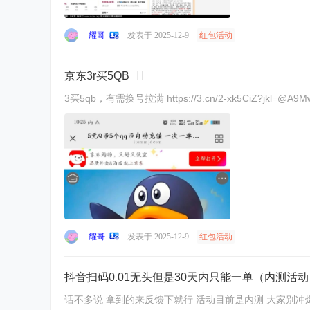
耀哥
发表于 2025-12-9
红包活动
京东3r买5QB
3买5qb，有需换号拉满 https://3.cn/2-xk5CiZ?jkl
耀哥
发表于 2025-12-9
红包活动
抖音扫码0.01无头但是30天内只能一单（内测活动
话不多说 拿到的来反馈下就行 活动目前是内