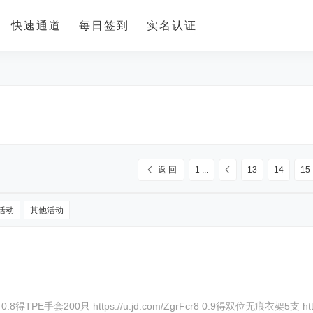
快速通道
每日签到
实名认证
返 回
1 ...
13
14
15
活动
其他活动
m/ZgrFcr8 0.9得双位无痕衣架5支 https://u.jd.com/ZrrF2Uw 0.97得乳霜纸30抽*5包