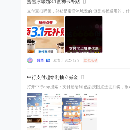
蜜雪冰城领3.1食神卡补贴
支付宝扫码领，补贴是蜜雪冰城发的 但是点餐通用的，
耀哥
发表于 2025-12-9
红包活动
中行支付超给利抽立减金
打开中行app搜索：支付超给利 然后按图点进去抽奖，报名