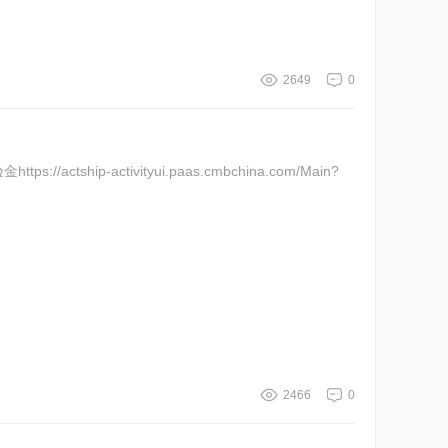
2649
0
2466
0