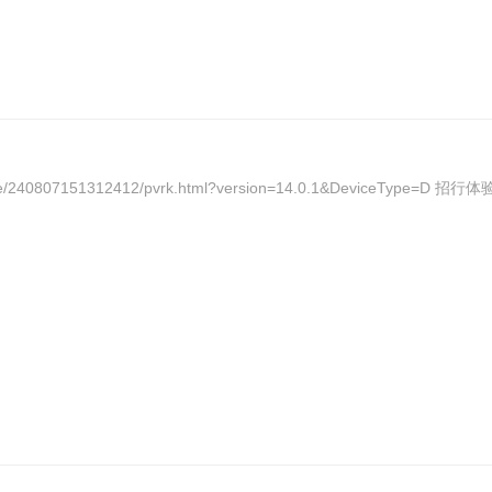
version=14.0.1&DeviceType=D 招行体验金https://actship-activityui.paas.cmbchina.com/Main?