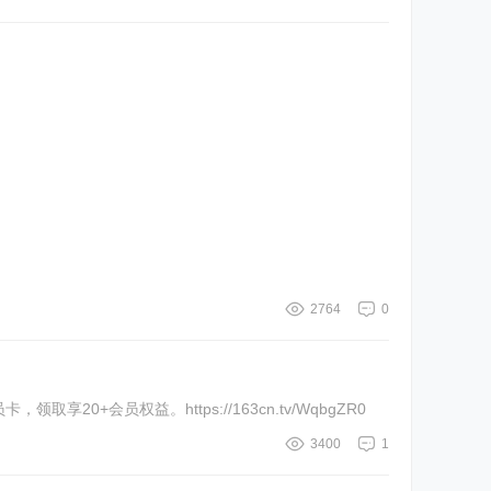
2764
0
享20+会员权益。https://163cn.tv/WqbgZR0
3400
1