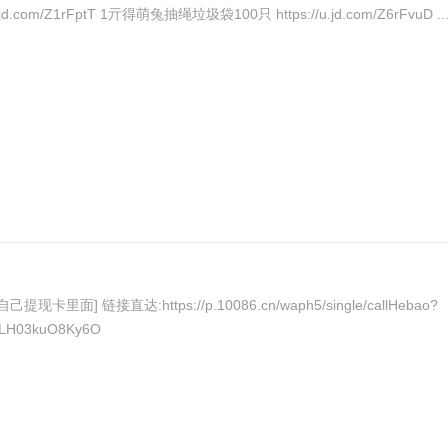
https://u.jd.com/ZgrFRmR 0.99得调料罐含勺子 https://u.jd.com/Z1rFptT 1亓得萌兔抽绳垃圾袋100只 https://u.jd.com/Z6rFvuD ..
 链接直达:https://p.10086.cn/waph5/single/callHebao?
LH03kuO8Ky6O