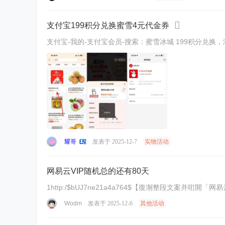
支付宝199积分兑换蜜雪4元代金券
支付宝-我的-支付宝会员-搜索：蜜雪冰城 199积分兑换
耀哥
发表于 2025-12-7
实物活动
网易云VIP随机总的还有80天
1http:/$bUJ7ne21a4a764$【復淛整段文案并咑閞「
Wodm
发表于 2025-12-6
其他活动