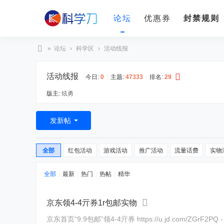
论坛
优惠券
封禁规则
»
论坛
›
科学区
›
活动线报
科
活动线报
学
今日:
0
|
主题:
47333
|
排名:
29
刀
版主:
炫勇
发新帖
全部
红包活动
游戏活动
推广活动
流量话费
实物
全部
|
最新
|
热门
|
热帖
|
精华
京东领4-4亓券1r包邮实物
京东首页“9.9包邮”领4-4亓券 https://u.jd.com/ZGrF2PQ - 0.8得TPE手套200只 https://u.jd.co