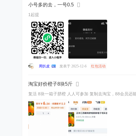
小号多的去，一号0.5
1起提
周扒皮
发表于 2025-12-6
红包活动
淘宝好价橙子8块5斤
复活 8块一箱子脐橙 人人可参加 复制去淘宝，88会员还能减2元 6$