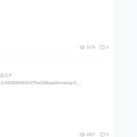
3279
0
的没几个
https://zqhdplus.dfcfs.com/activity/zqhdweb/ETFTrialFund/index.html?shareFrom=invite&page=Home&inviteId=5040aae9040b41c683b80b63c37f1e20&appfenxiang=1 ...
2827
0