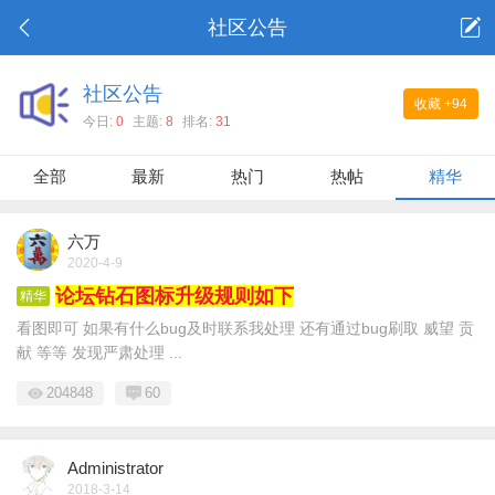
社区公告
社区公告
收藏
+94
今日:
0
主题:
8
排名:
31
全部
最新
热门
热帖
精华
六万
2020-4-9
论坛钻石图标升级规则如下
精华
看图即可 如果有什么bug及时联系我处理 还有通过bug刷取 威望 贡
献 等等 发现严肃处理 ...
204848
60
Administrator
2018-3-14