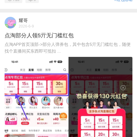
耀哥
2026-6-9
点淘部分人领5亓无门槛红包
点淘APP首页顶部->部分人弹券包，其中包含5亓无门槛红包，随便
找个直播间买东西即可抵扣 ...