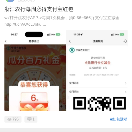
2026-6-15
浙江农行每周必得支付宝红包
wx打开跳农行APP->每周1次机会，抽0.66~666亓支付宝立减金
http://t.cn/AXcLJbku ...
795
1
#红包活动