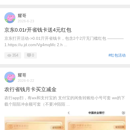
耀哥
2026-6-23
京东0.01r开省钱卡送4元红包
京东打开活动->0.01亓开省钱卡，包含2个2亓无门槛红包 ————
1.https://u.jd.com/Vg4mqMc 2.h ...
354
0
#红包活动
耀哥
2026-6-22
农行省钱月卡买立减金
农行app扫，有wx和支付宝的 支付宝的闲鱼转账给小号可套 wx的下
载个陌陌冲余额可套（不要冲陌陌 ...