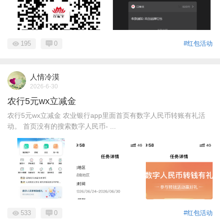
195
0
#红包活动
人情冷漠
2026-6-30
农行5元wx立减金
农行5元wx立减金 农业银行app里面首页有数字人民币转账有礼活
动。 首页没有的搜索数字人民币- ...
533
0
#红包活动