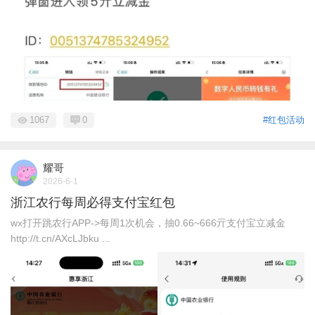
1067
0
#红包活动
耀哥
2026-6-1
浙江农行每周必得支付宝红包
wx打开跳农行APP->每周1次机会，抽0.66~666亓支付宝立减金
http://t.cn/AXcLJbku ...