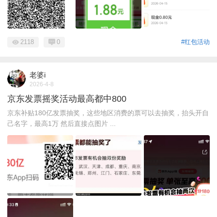
2118
0
#红包活动
老婆i
2026-4-8
京东发票摇奖活动最高都中800
京东补贴180亿发票抽奖，这些地区消费的票可以去抽奖，抬头开自
己名字，最高1万 然后直接点图片 ...