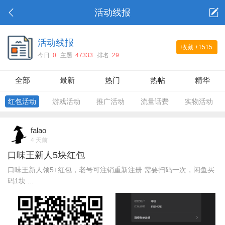
活动线报
活动线报
收藏
+1515
今日:
0
主题:
47333
排名:
29
全部
最新
热门
热帖
精华
红包活动
游戏活动
推广活动
流量话费
实物活动
falao
4 天前
口味王新人5块红包
口味王新人领5+红包，老号可注销重新注册 需要扫码一次，闲鱼买
码1块 ...