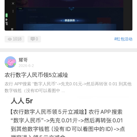
1018
0
#红包活动
耀哥
2026-6-2
农行数字人民币领5立减唫
农行 APP搜索 “数字人民币”->先充0.01元->然后再转张 0.01 到其他
数字钱笣（没有ID可以看图中 ...