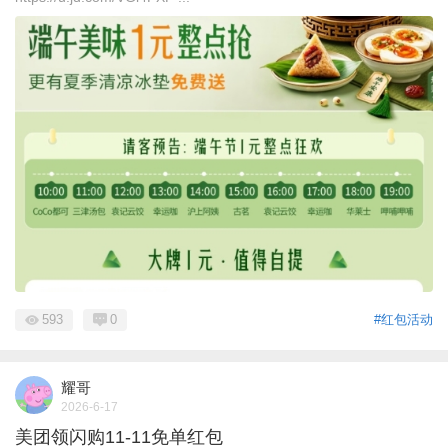
593
0
#红包活动
耀哥
2026-6-17
美团领闪购11-11免单红包