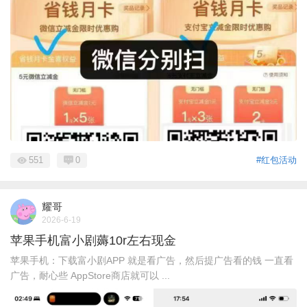
551
0
#红包活动
耀哥
2026-6-19
苹果手机富小剧薅10r左右现金
苹果手机：下载富小剧APP 就是看广告，然后提广告看的钱 一直看
广告，耐心些 AppStore商店就可以 ...