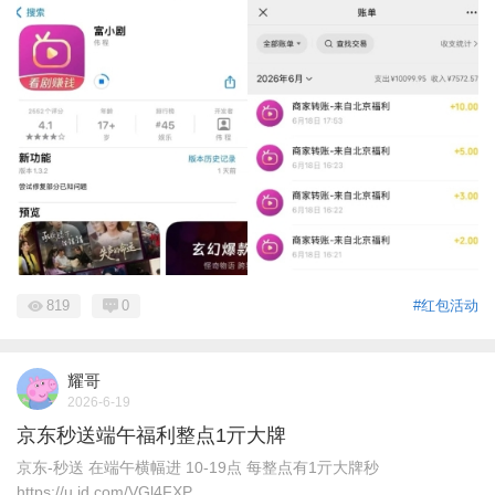
819
0
#红包活动
耀哥
2026-6-19
京东秒送端午福利整点1亓大牌
京东-秒送 在端午横幅进 10-19点 每整点有1亓大牌秒
https://u.jd.com/VGl4FXP ...