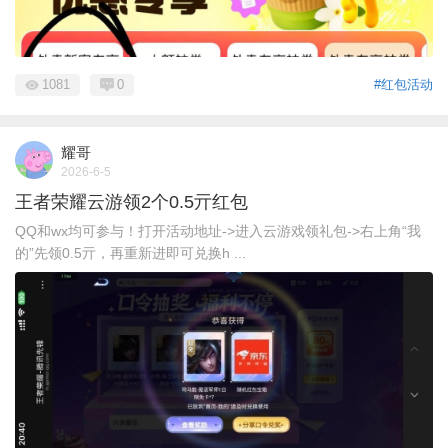
1081
0
#红包活动
耀哥
2026-6-5
王者荣耀云游领2个0.5亓红包
QQ和wx均可参与！打开活动地址->进入云游戏领礼包->右上角“我
的”先领0.5亓，再重新进即可兑换h ...