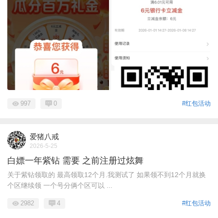
997
0
#红包活动
爱猪八戒
2026-5-25
白嫖一年紫钻 需要 之前注册过炫舞
关于紫钻领取的 最高领取12个月.我测试了 如果领不到12个月就换
个区继续领 一个号分俩个区可以 ...
2982
4
#红包活动