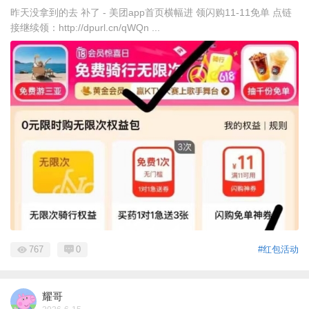
昨天没拿到的去 补了 - 美团app首页横幅进 领闪购11-11免单 点链
接继续领：http://dpurl.cn/qWQn ...
767
0
#红包活动
耀哥