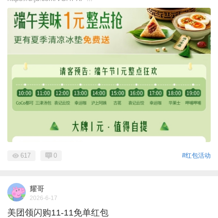
617
0
#红包活动
耀哥
2026-6-17
美团领闪购11-11免单红包