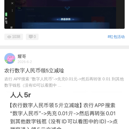
1038
0
#红包活动
耀哥
2026-6-2
农行数字人民币领5立减唫
农行 APP搜索 “数字人民币”->先充0.01元->然后再转张 0.01 到其他
数字钱笣（没有ID可以看图中 ...