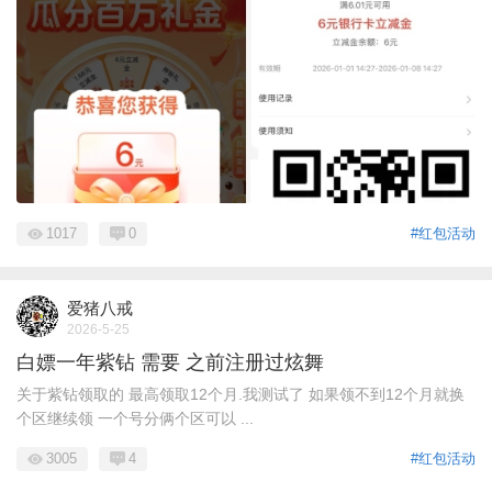
1017
0
#红包活动
爱猪八戒
2026-5-25
白嫖一年紫钻 需要 之前注册过炫舞
关于紫钻领取的 最高领取12个月.我测试了 如果领不到12个月就换
个区继续领 一个号分俩个区可以 ...
3005
4
#红包活动