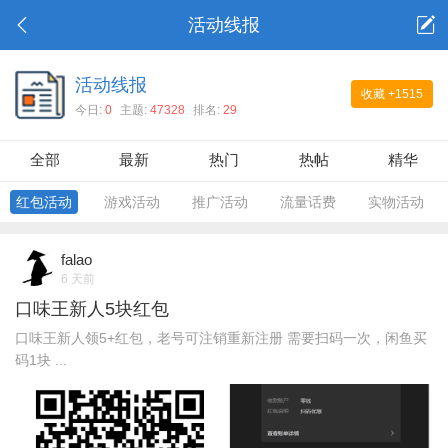
活动线报
活动线报
收藏
+1515
今日:
0
主题:
47328
排名:
29
全部
最新
热门
热帖
精华
红包活动
游戏活动
推广活动
流量话费
实物活动
falao
6 天前
口味王新人5块红包
口味王新人领5+红包，老号可注销重新注册 需要扫码一次，闲鱼买
码1块 ...