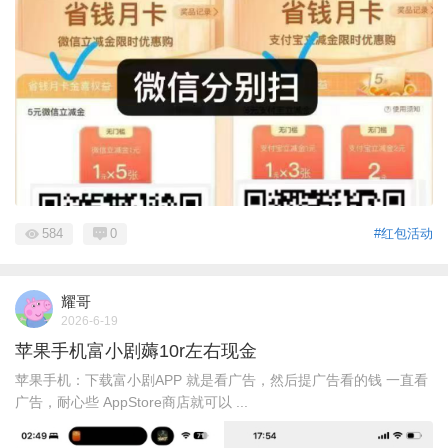
584
0
#红包活动
耀哥
2026-6-19
苹果手机富小剧薅10r左右现金
苹果手机：下载富小剧APP 就是看广告，然后提广告看的钱 一直看
广告，耐心些 AppStore商店就可以 ...