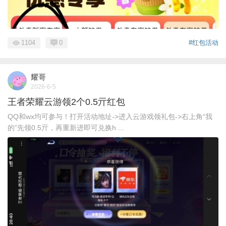
1104
0
#红包活动
耀哥
2026-6-5
王者荣耀云游领2个0.5亓红包
QQ和wx均可参与！打开活动地址->进入云游戏领礼包->右上角“我
的”先领0.5亓，再重新进即可兑换h ...