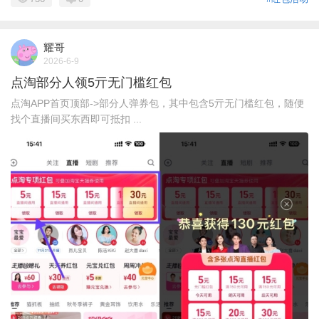
耀哥
2026-6-9
点淘部分人领5亓无门槛红包
点淘APP首页顶部->部分人弹券包，其中包含5亓无门槛红包，随便
找个直播间买东西即可抵扣 ...