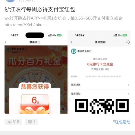
2026-6-15
浙江农行每周必得支付宝红包
wx打开跳农行APP->每周1次机会，抽0.66~666亓支付宝立减金
http://t.cn/AXcLJbku ...
818
1
#红包活动