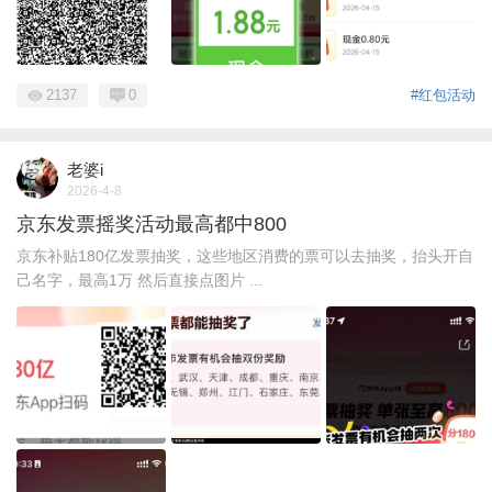
2137
0
#红包活动
老婆i
2026-4-8
京东发票摇奖活动最高都中800
京东补贴180亿发票抽奖，这些地区消费的票可以去抽奖，抬头开自
己名字，最高1万 然后直接点图片 ...