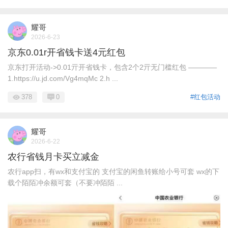
耀哥
2026-6-23
京东0.01r开省钱卡送4元红包
京东打开活动->0.01亓开省钱卡，包含2个2亓无门槛红包 ————
1.https://u.jd.com/Vg4mqMc 2.h ...
378
0
#红包活动
耀哥
2026-6-22
农行省钱月卡买立减金
农行app扫，有wx和支付宝的 支付宝的闲鱼转账给小号可套 wx的下
载个陌陌冲余额可套（不要冲陌陌 ...