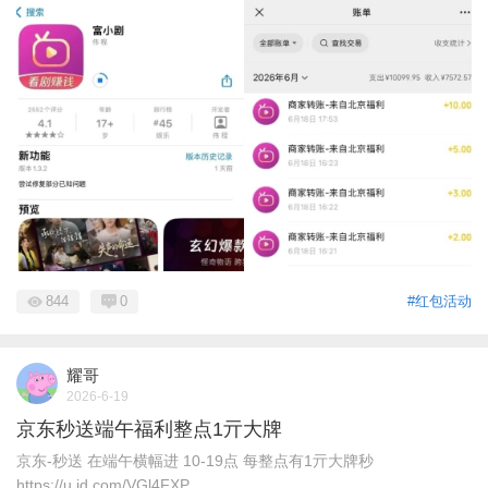
844
0
#红包活动
耀哥
2026-6-19
京东秒送端午福利整点1亓大牌
京东-秒送 在端午横幅进 10-19点 每整点有1亓大牌秒
https://u.jd.com/VGl4FXP ...