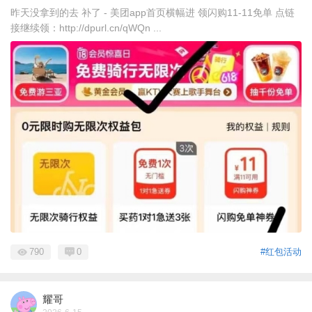
昨天没拿到的去 补了 - 美团app首页横幅进 领闪购11-11免单 点链
接继续领：http://dpurl.cn/qWQn ...
790
0
#红包活动
耀哥