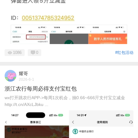
1086
0
#红包活动
耀哥
2026-6-1
浙江农行每周必得支付宝红包
wx打开跳农行APP->每周1次机会，抽0.66~666亓支付宝立减金
http://t.cn/AXcLJbku ...