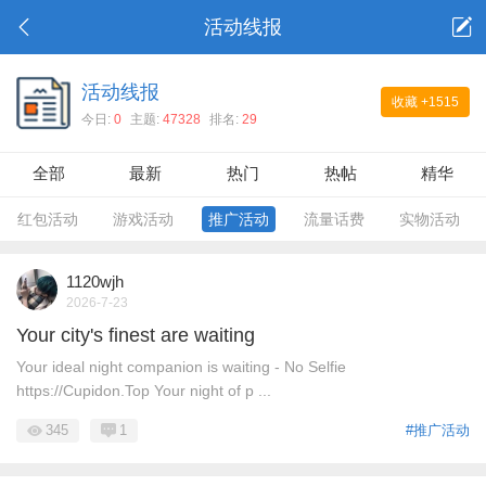
活动线报
活动线报
收藏
+1515
今日:
0
主题:
47328
排名:
29
全部
最新
热门
热帖
精华
红包活动
游戏活动
推广活动
流量话费
实物活动
1120wjh
2026-7-23
Your city's finest are waiting
Your ideal night companion is waiting - No Selfie
https://Cupidon.Top Your night of p ...
345
1
#推广活动