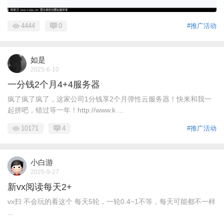
4444
0
#推广活动
如是
2025-6-10
一分钱2个月4+4服务器
疯了疯了疯了，这家公司1分钱享2个月弹性云服务器！快来和我一
起拼吧，错过等一年！http://www.k ...
10171
4
#推广活动
小白游
2025-9-27
新vx阅读每天2+
vx扫 不会玩的看这个 每天5轮，一轮0.4~1不等，每天可能都不一样
...