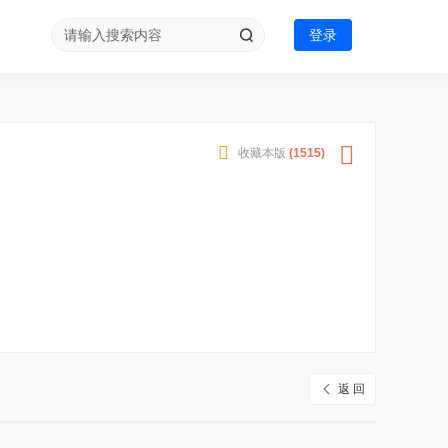
登录
收藏本版
(
1515
)
返 回