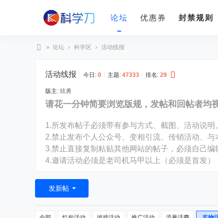
论坛
优惠券
封禁规则
»
论坛
›
科学区
›
活动线报
科
活动线报
学
今日:
0
|
主题:
47333
|
排名:
29
刀
版主:
炫勇
请花一分钟简要浏览版规，发帖和回帖者均
1.所发布帖子必须带有参与方式、截图、活动说明
2.禁止发布个人公众号、变相引流、传销活动、与
3.禁止直接复制粘贴其他网站的帖子，必须自己
4.邀请活动必须是老司机马甲以上（必须是首发）
发新帖
全部
红包活动
游戏活动
推广活动
流量话费
实物