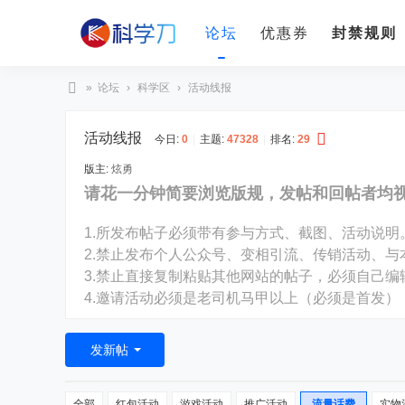
论坛
优惠券
封禁规则
»
论坛
›
科学区
›
活动线报
科
活动线报
学
今日:
0
|
主题:
47328
|
排名:
29
刀
版主:
炫勇
请花一分钟简要浏览版规，发帖和回帖者均
1.所发布帖子必须带有参与方式、截图、活动说明
2.禁止发布个人公众号、变相引流、传销活动、与
3.禁止直接复制粘贴其他网站的帖子，必须自己
4.邀请活动必须是老司机马甲以上（必须是首发）
发新帖
全部
红包活动
游戏活动
推广活动
流量话费
实物