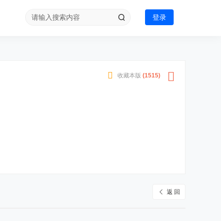
登录
收藏本版
(
1515
)
返 回