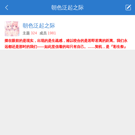
朝色泛起之际
朝色泛起之际
主题
324
成员
1981
摆在眼前的是现实，出现的是生疏感，难以咬合的是若即若离的距离。我们永
远都还是那时的我们——如此坚信着的却只有自己。……契机，是『彩生祭』
……被分配到的颜色，是『赤』。因此我立下了誓言，坚信着一定能够再次构
筑那时一般的心心相印的关系。……即使，各奔东西，也有着绝不会褪色的羁
绊留在我们心中。