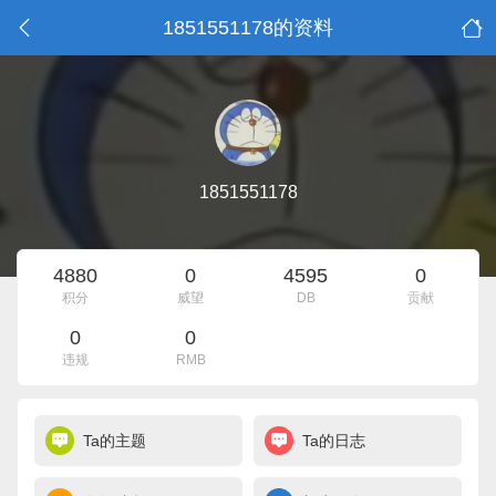
1851551178的资料
1851551178
4880
0
4595
0
积分
威望
DB
贡献
0
0
违规
RMB
Ta的主题
Ta的日志