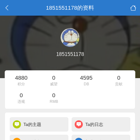
1851551178的资料
1851551178
4880
0
4595
0
积分
威望
DB
贡献
0
0
违规
RMB
Ta的主题
Ta的日志