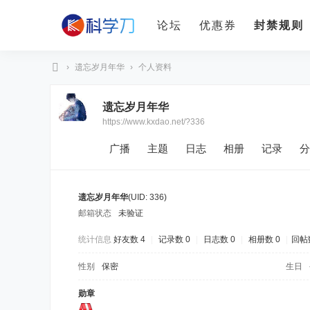
论坛
优惠券
封禁规则
›
遗忘岁月年华
›
个人资料
科
遗忘岁月年华
学
https://www.kxdao.net/?336
刀
广播
主题
日志
相册
记录
分
遗忘岁月年华
(UID: 336)
邮箱状态
未验证
统计信息
好友数 4
|
记录数 0
|
日志数 0
|
相册数 0
|
回帖数
性别
保密
生日
勋章