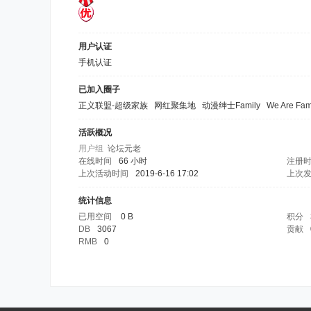
用户认证
手机认证
已加入圈子
正义联盟-超级家族
网红聚集地
动漫绅士Family
We Are Fam
活跃概况
用户组
论坛元老
在线时间
66 小时
注册
上次活动时间
2019-6-16 17:02
上次
统计信息
已用空间
0 B
积分
DB
3067
贡献
RMB
0