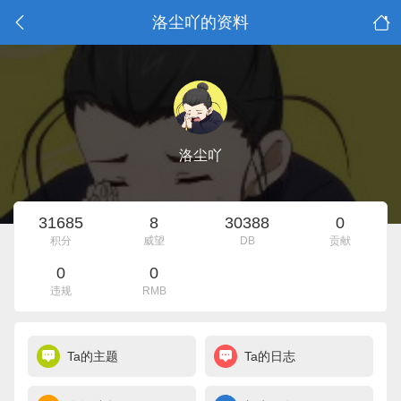
洛尘吖的资料
洛尘吖
31685
8
30388
0
积分
威望
DB
贡献
0
0
违规
RMB
Ta的主题
Ta的日志