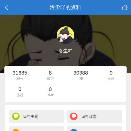
洛尘吖的资料
洛尘吖
31685
8
30388
0
积分
威望
DB
贡献
0
0
违规
RMB
Ta的主题
Ta的日志