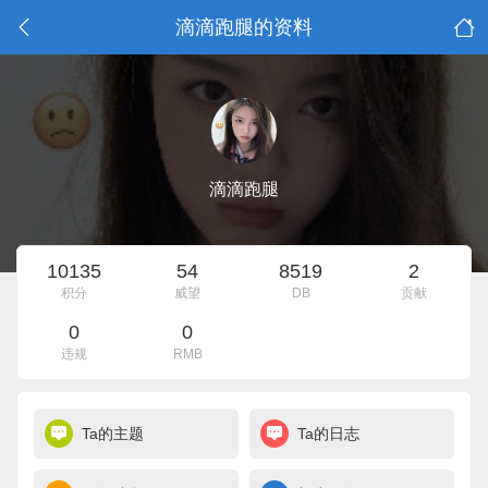
滴滴跑腿的资料
滴滴跑腿
10135
54
8519
2
积分
威望
DB
贡献
0
0
违规
RMB
Ta的主题
Ta的日志