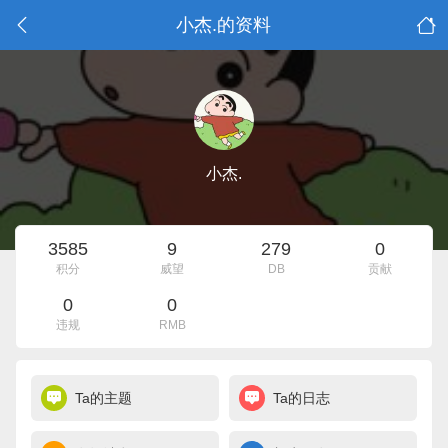
小杰.的资料
小杰.
3585
9
279
0
积分
威望
DB
贡献
0
0
违规
RMB
Ta的主题
Ta的日志