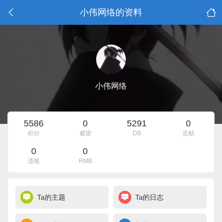
小伟网络的资料
小伟网络
5586
0
5291
0
积分
威望
DB
贡献
0
0
违规
RMB
Ta的主题
Ta的日志