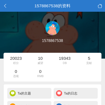
1578867538的资料
1578867538
20023
10
19343
5
积分
威望
DB
贡献
0
0
违规
RMB
Ta的主题
Ta的日志