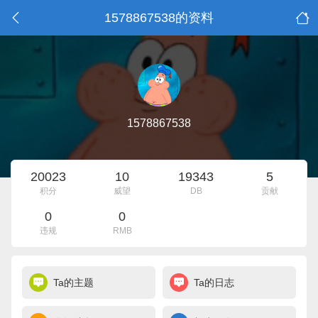
1578867538的资料
1578867538
20023
10
19343
5
积分
威望
DB
贡献
0
0
违规
RMB
Ta的主题
Ta的日志