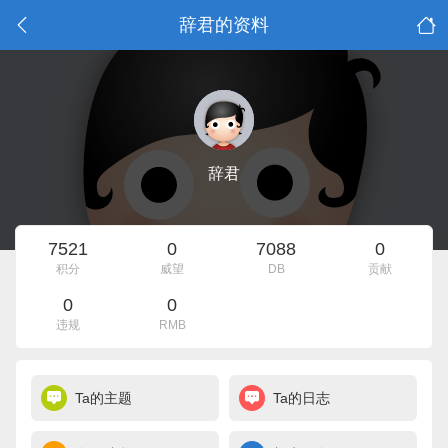
辞君的资料
辞君
7521
0
7088
0
积分
威望
DB
贡献
0
0
违规
RMB
Ta的主题
Ta的日志