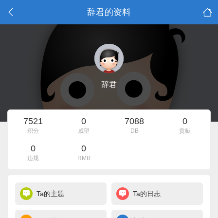
辞君的资料
辞君
7521
0
7088
0
积分
威望
DB
贡献
0
0
违规
RMB
Ta的主题
Ta的日志