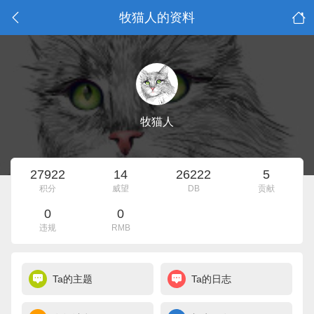
牧猫人的资料
牧猫人
27922
14
26222
5
积分
威望
DB
贡献
0
0
违规
RMB
Ta的主题
Ta的日志