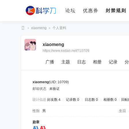
论坛
优惠券
封禁规则
›
xiaomeng
›
个人资料
科
xiaomeng
学
https://www.kxdao.net/?10709
刀
广播
主题
日志
相册
记录
分
xiaomeng
(UID: 10709)
邮箱状态
未验证
统计信息
好友数 4
|
记录数 0
|
日志数 0
|
相册数 0
|
回帖数
性别
男
生日
勋章