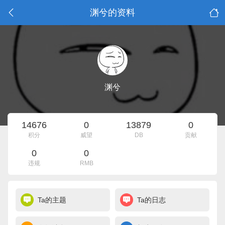
渊兮的资料
渊兮
14676
0
13879
0
积分
威望
DB
贡献
0
0
违规
RMB
Ta的主题
Ta的日志